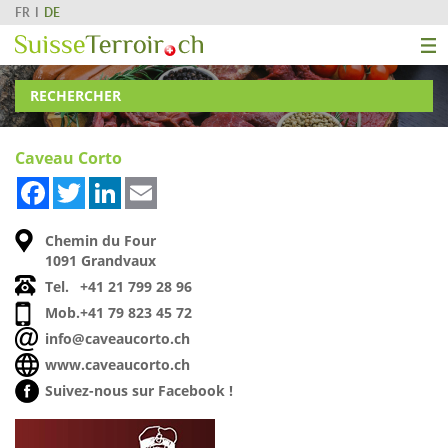
FR
DE
RECHERCHER
Caveau Corto
Facebook
Twitter
LinkedIn
Email
Chemin du Four
1091 Grandvaux
Tel.
+41 21 799 28 96
Mob.
+41 79 823 45 72
info@caveaucorto.ch
www.caveaucorto.ch
Suivez-nous sur Facebook !