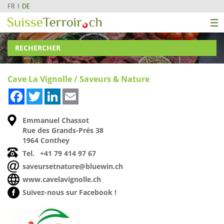
FR
DE
RECHERCHER
Cave La Vignolle / Saveurs & Nature
Facebook
Twitter
LinkedIn
Email
Emmanuel Chassot
Rue des Grands-Prés 38
1964 Conthey
Tel.
+41 79 414 97 67
saveursetnature@bluewin.ch
www.cavelavignolle.ch
Suivez-nous sur Facebook !