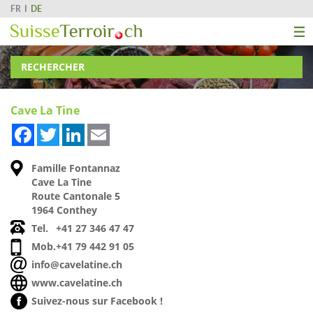
FR
DE
RECHERCHER
Cave La Tine
Facebook
Twitter
LinkedIn
Email
Famille Fontannaz
Cave La Tine
Route Cantonale 5
1964 Conthey
Tel.
+41 27 346 47 47
Mob.
+41 79 442 91 05
info@cavelatine.ch
www.cavelatine.ch
Suivez-nous sur Facebook !