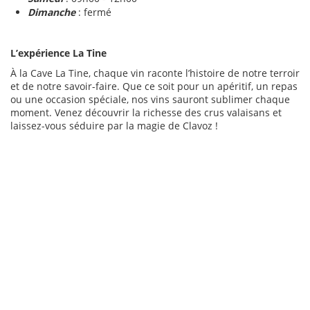
Dimanche
: fermé
L’expérience La Tine
À la Cave La Tine, chaque vin raconte l’histoire de notre terroir
et de notre savoir-faire. Que ce soit pour un apéritif, un repas
ou une occasion spéciale, nos vins sauront sublimer chaque
moment. Venez découvrir la richesse des crus valaisans et
laissez-vous séduire par la magie de Clavoz !
Cave La Tine à Conthey, Cave La Tine à Conthey, Cave La Tine
à Conthey, Cave La Tine à Conthey, Cave La Tine à Conthey,
Cave La Tine à Conthey, Cave La Tine à Conthey, Cave La Tine
à Conthey, Cave La Tine à Conthey, Cave La Tine à Conthey,
Cave La Tine à Conthey, Cave La Tine à Conthey, Cave La Tine
à Conthey