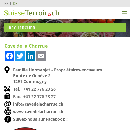
FR
DE
RECHERCHER
Cave de la Charrue
Facebook
Twitter
LinkedIn
Email
Famille Hermanjat - Propriétaires-encaveurs
Route de Genève 2
1291 Commugny
Tel.
+41 22 776 23 26
Fax.
+41 22 776 23 27
info@cavedelacharrue.ch
www.cavedelacharrue.ch
Suivez-nous sur Facebook !