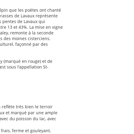
alpin que les poètes ont chanté
errasses de Lavaux représente
es pentes de Lavaux qui
tre 13 et 43%. La mise en vigne
zaley, remonte à la seconde
rts des moines cisterciens.
lturel, façonné par des
y (marqué en rouge) et de
est sous l’appellation St-
reflète très bien le terroir
reux et marqué par une ample
 avec du poisson du lac, avec
frais, ferme et gouleyant,