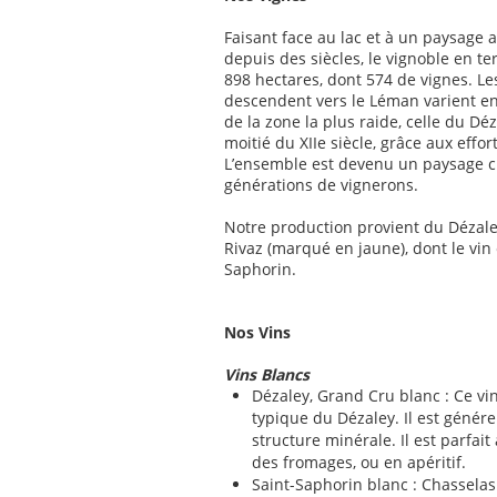
Faisant face au lac et à un paysage 
depuis des siècles, le vignoble en t
898 hectares, dont 574 de vignes. L
descendent vers le Léman varient en
de la zone la plus raide, celle du Dé
moitié du XIIe siècle, grâce aux effo
L’ensemble est devenu un paysage cu
générations de vignerons.
Notre production provient du Dézale
Rivaz (marqué en jaune), dont le vin 
Saphorin.
Nos Vins
Vins Blancs
Dézaley, Grand Cru blanc : Ce vin 
typique du Dézaley. Il est géné
structure minérale. Il est parfait
des fromages, ou en apéritif.
Saint-Saphorin blanc : Chasselas 