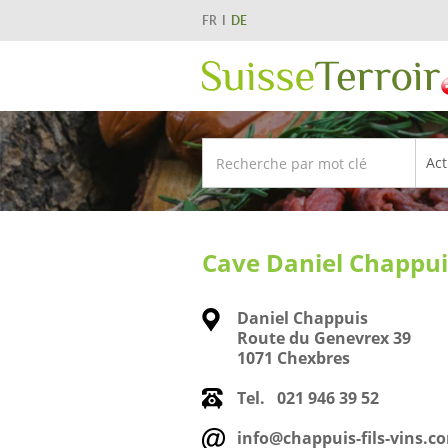
FR
DE
Cave Daniel Chappuis
Daniel Chappuis
Route du Genevrex 39
1071 Chexbres
Tel.
021 946 39 52
info@chappuis-fils-vins.c