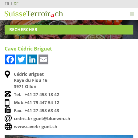
FR
DE
RECHERCHER
Cave Cédric Briguet
Facebook
Twitter
LinkedIn
Email
Cédric Briguet
Raye du Fiou 16
3971 Ollon
Tel.
+41 27 458 18 42
Mob.
+41 79 447 54 12
Fax.
+41 27 458 63 43
cedric.briguet@bluewin.ch
www.cavebriguet.ch