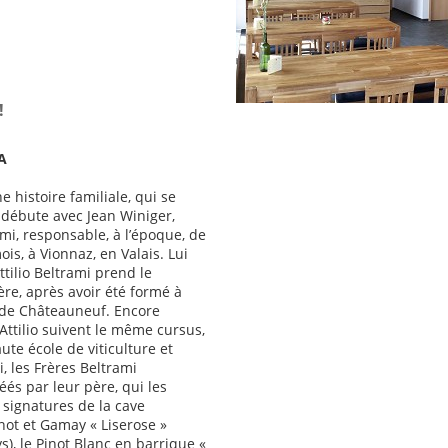
!
A
e histoire familiale, qui se
 débute avec Jean Winiger,
mi, responsable, à l’époque, de
is, à Vionnaz, en Valais. Lui
ttilio Beltrami prend le
e, après avoir été formé à
re de Châteauneuf. Encore
’Attilio suivent le même cursus,
ute école de viticulture et
, les Frères Beltrami
és par leur père, qui les
signatures de la cave
inot et Gamay « Liserose »
s), le Pinot Blanc en barrique «