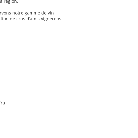
a région.
ervons notre gamme de vin
ction de crus d’amis vignerons.
Cru