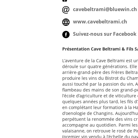
cavebeltrami@bluewin.ch
www.cavebeltrami.ch
Suivez-nous sur Facebook 
Présentation Cave Beltrami & Fils S
L’aventure de la Cave Beltrami est un
déroule sur quatre générations. Elle
arrière-grand-père des Frères Beltra
produire les vins du Bistrot du Chamo
aussi touché par la passion du vin, A
flambeau des mains de son grand-pèr
l’école d’agriculture et de viticultu
quelques années plus tard, les fils d
en complétant leur formation à la Ha
d’oenologie de Changins. Aujourd’hui
perpétuent la renommée des vins cré
accompagne au quotidien. Parmi les 
valaisanne, on retrouve le rosé de P
(premier vin vendu à l’échelle du pay