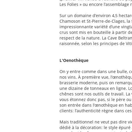
Les Folies » ou encore l’assemblage 
Sur un domaine d’environ 4,5 hectare
Chamoson et St-Pierre-de-Clages, la 
impressionnante variété d’une vingt
crus sont mis en bouteille à partir d
respect de la nature. La Cave Beltra
raisonnée, selon les principes de Vit
L'Oenothèque
On y entre comme dans une bulle, co
nos vins. À première vue, l’œnothèq
brasserie moderne, puis on remarque 
une dizaine de tonneaux en ligne. Loi
chênes sont nos outils de travail. La v
vous étonnez donc pas, si le père ou 
son entrée dans l’œnothèque en habit
clients: l’authenticité règne dans ces
Mais traditionnel ne veut pas dire vie
dédié à la décoration: le style épuré