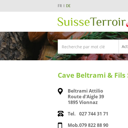
FR
DE
Cave Beltrami & Fils
Beltrami Attilio
Route d'Aigle 39
1895 Vionnaz
Tel.
027 744 31 71
Mob.
079 822 88 90