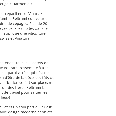
rouge « Harmonie ».
s, réparti entre Vionnaz,
famille Beltrami cultive une
aine de cépages. Plus de 20
e ces ceps, exploités dans le
mi applique une viticulture
iswiss et Vinatura.
ntenant tous les secrets de
ue Beltrami ressemble à une
la paroi vitrée, qui dévoile
n d’être de la déco, ces fûts de
inification se fait sur place, ne
l’un des frères Beltrami fait
 de travail pour saluer les
 lieux!
illot et un soin particulier est
 allie design moderne et objets