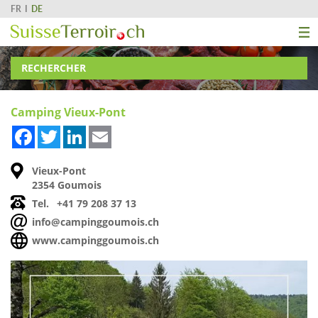
FR
DE
RECHERCHER
Camping Vieux-Pont
Facebook
Twitter
LinkedIn
Email
Vieux-Pont
2354 Goumois
Tel.
+41 79 208 37 13
info@campinggoumois.ch
www.campinggoumois.ch