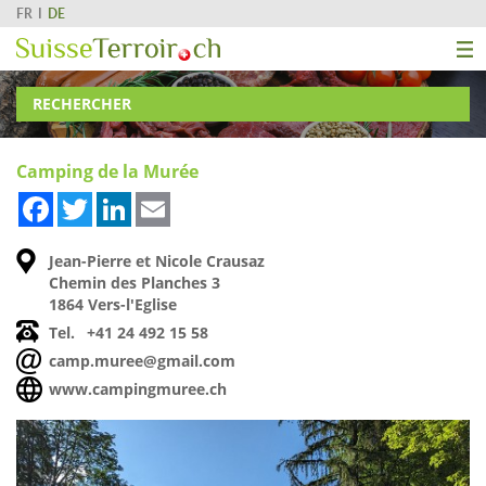
FR
DE
RECHERCHER
Camping de la Murée
Facebook
Twitter
LinkedIn
Email
Jean-Pierre et Nicole Crausaz
Chemin des Planches 3
1864 Vers-l'Eglise
Tel.
+41 24 492 15 58
camp.muree@gmail.com
www.campingmuree.ch