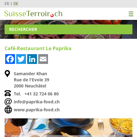
FR
DE
RECHERCHER
Café-Restaurant Le Paprika
Facebook
Twitter
LinkedIn
Email
Samander Khan
Rue de l'Evole 39
2000 Neuchâtel
Tel.
+41 32 724 06 80
info@paprika-food.ch
www.paprika-food.ch