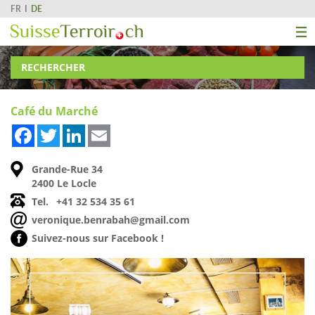
FR
DE
RECHERCHER
Café du Marché
Facebook
Twitter
LinkedIn
Email
Grande-Rue 34
2400 Le Locle
Tel.
+41 32 534 35 61
veronique.benrabah@gmail.com
Suivez-nous sur Facebook !