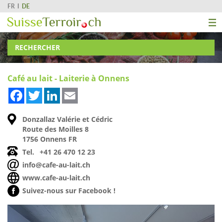
FR
DE
RECHERCHER
Café au lait - Laiterie à Onnens
Facebook
Twitter
LinkedIn
Email
Donzallaz Valérie et Cédric
Route des Moilles 8
1756 Onnens FR
Tel.
+41 26 470 12 23
info@cafe-au-lait.ch
www.cafe-au-lait.ch
Suivez-nous sur Facebook !