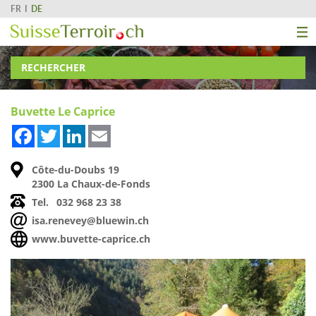
FR
DE
RECHERCHER
Buvette Le Caprice
Facebook
Twitter
LinkedIn
Email
Côte-du-Doubs 19
2300 La Chaux-de-Fonds
Tel.
032 968 23 38
isa.renevey@bluewin.ch
www.buvette-caprice.ch