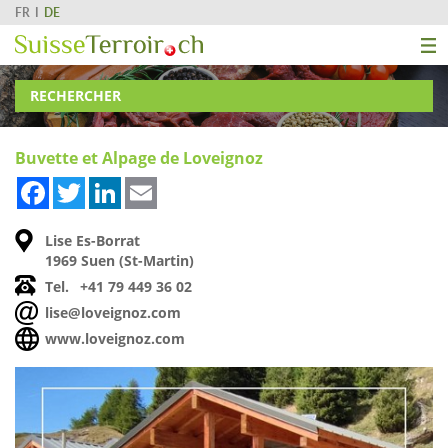
FR
DE
RECHERCHER
Buvette et Alpage de Loveignoz
Facebook
Twitter
LinkedIn
Email
Lise Es-Borrat
1969 Suen (St-Martin)
Tel.
+41 79 449 36 02
lise@loveignoz.com
www.loveignoz.com