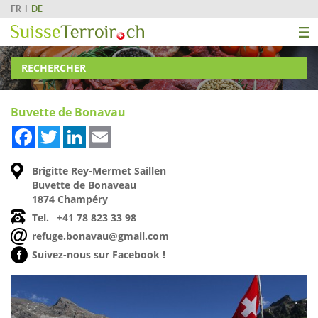
FR
DE
RECHERCHER
Buvette de Bonavau
Facebook
Twitter
LinkedIn
Email
Brigitte Rey-Mermet Saillen
Buvette de Bonaveau
1874 Champéry
Tel.
+41 78 823 33 98
refuge.bonavau@gmail.com
Suivez-nous sur Facebook !