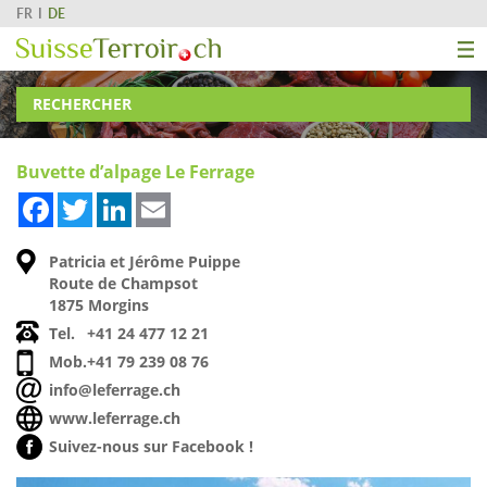
FR
DE
RECHERCHER
Buvette d’alpage Le Ferrage
Facebook
Twitter
LinkedIn
Email
Patricia et Jérôme Puippe
Route de Champsot
1875 Morgins
Tel.
+41 24 477 12 21
Mob.
+41 79 239 08 76
info@leferrage.ch
www.leferrage.ch
Suivez-nous sur Facebook !