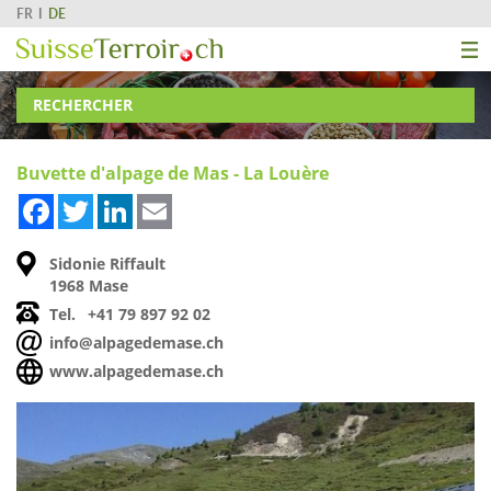
FR
DE
RECHERCHER
Buvette d'alpage de Mas - La Louère
Facebook
Twitter
LinkedIn
Email
Sidonie Riffault
1968 Mase
Tel.
+41 79 897 92 02
info@alpagedemase.ch
www.alpagedemase.ch