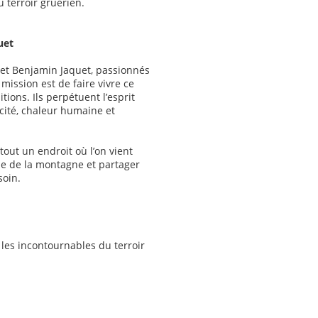
u terroir gruérien.
uet
 et Benjamin Jaquet, passionnés
mission est de faire vivre ce
tions. Ils perpétuent l’esprit
icité, chaleur humaine et
tout un endroit où l’on vient
lme de la montagne et partager
soin.
les incontournables du terroir