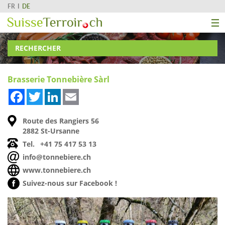
FR
DE
RECHERCHER
Brasserie Tonnebière Sàrl
Facebook
Twitter
LinkedIn
Email
Route des Rangiers 56
2882 St-Ursanne
Tel.
+41 75 417 53 13
info@tonnebiere.ch
www.tonnebiere.ch
Suivez-nous sur Facebook !