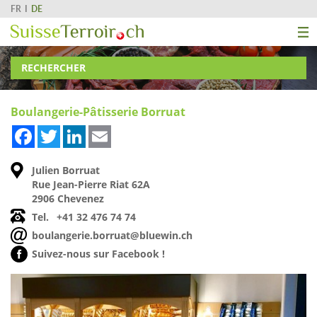
FR
DE
RECHERCHER
Boulangerie-Pâtisserie Borruat
Facebook
Twitter
LinkedIn
Email
Julien Borruat
Rue Jean-Pierre Riat 62A
2906 Chevenez
Tel.
+41 32 476 74 74
boulangerie.borruat@bluewin.ch
Suivez-nous sur Facebook !