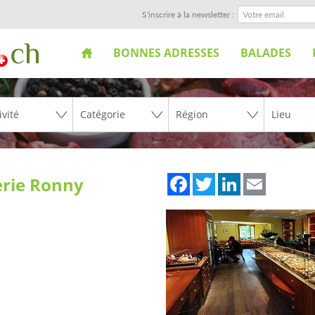
S'inscrire à la newsletter :
BONNES ADRESSES
BALADES
Facebook
Twitter
LinkedIn
Email
erie Ronny