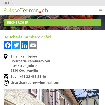
FR
DE
RECHERCHER
Boucherie Kamberov Sàrl
Facebook
Twitter
LinkedIn
Email
Sinan Kamberov
Boucherie Kamberov Sàrl
Rue du 23-Juin 7
2830 Courrendlin
Tel.
+41 32 435 51 10
sinan.kamberov@hotmail.com