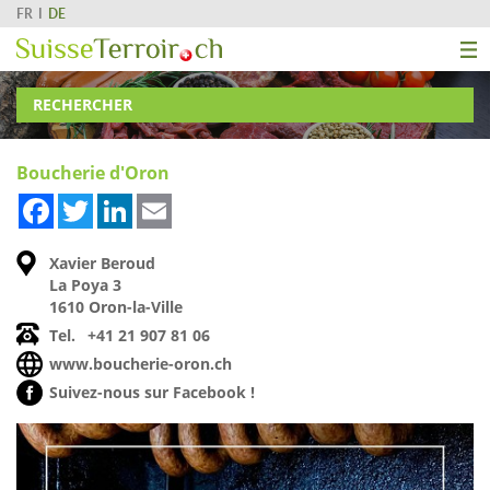
FR
DE
RECHERCHER
Boucherie d'Oron
Facebook
Twitter
LinkedIn
Email
Xavier Beroud
La Poya 3
1610 Oron-la-Ville
Tel.
+41 21 907 81 06
www.boucherie-oron.ch
Suivez-nous sur Facebook !