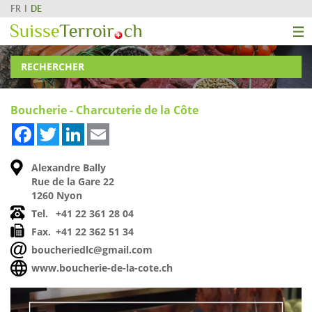
FR
DE
RECHERCHER
Boucherie - Charcuterie de la Côte
Facebook
Twitter
LinkedIn
Email
Alexandre Bally
Rue de la Gare 22
1260 Nyon
Tel.
+41 22 361 28 04
Fax.
+41 22 362 51 34
boucheriedlc@gmail.com
www.boucherie-de-la-cote.ch