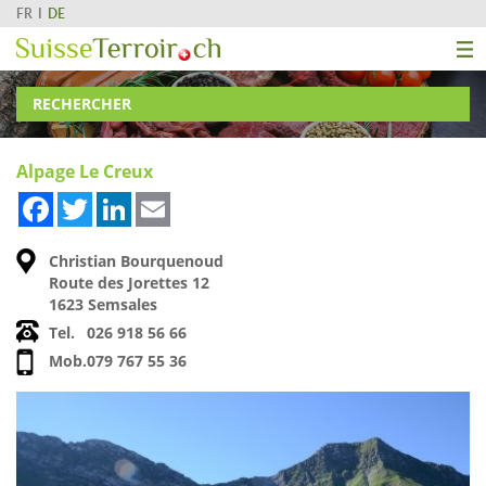
FR
DE
RECHERCHER
Alpage Le Creux
Facebook
Twitter
LinkedIn
Email
Christian Bourquenoud
Route des Jorettes 12
1623 Semsales
Tel.
026 918 56 66
Mob.
079 767 55 36