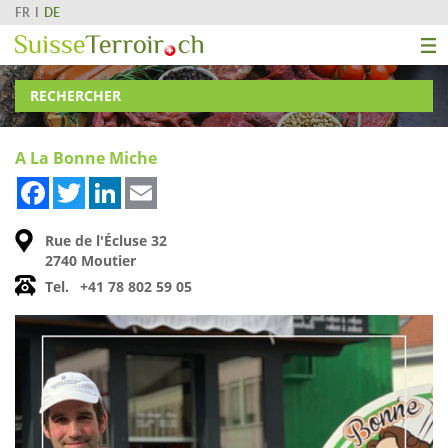
FR
DE
RECHERCHER
A La Bonne Miche
Facebook
Twitter
LinkedIn
Email
Rue de l'Écluse 32
2740 Moutier
Tel.
+41 78 802 59 05