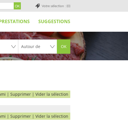
Votre sélection : (0)
PRESTATIONS
SUGGESTIONS
OK
ami
|
Supprimer
|
Vider la sélection
ami
|
Supprimer
|
Vider la sélection